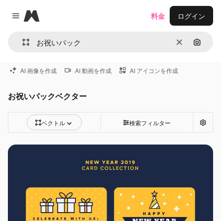
Magnific
料金
ログイン
Close menu
消去
画像で
AI 画像を作成
AI 動画を作成
AI アイコンを作成
お祝いパックベクター
ベクトル
検索フィルター