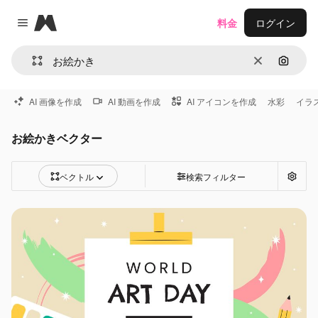
Magnific
料金
ログイン
Close menu
消去
画像で
AI 画像を作成
AI 動画を作成
AI アイコンを作成
水彩
イラ
お絵かきベクター
ベクトル
検索フィルター