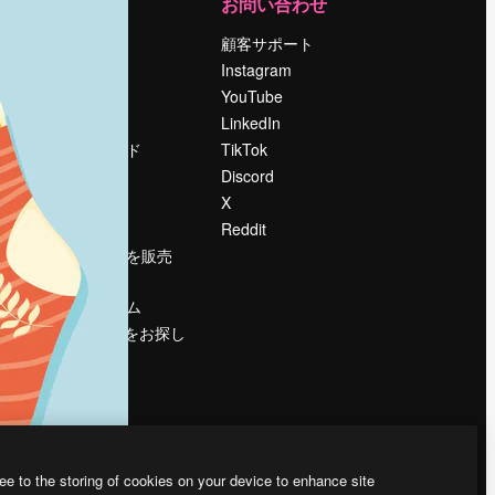
運営
お問い合わせ
料金
顧客サポート
会社概要
Instagram
Reviews
YouTube
採用情報
LinkedIn
検索トレンド
TikTok
ブログ
Discord
イベント
X
Slidesgo
Reddit
コンテンツを販売
する
プレスルーム
magnific.aiをお探し
ですか？
ee to the storing of cookies on your device to enhance site