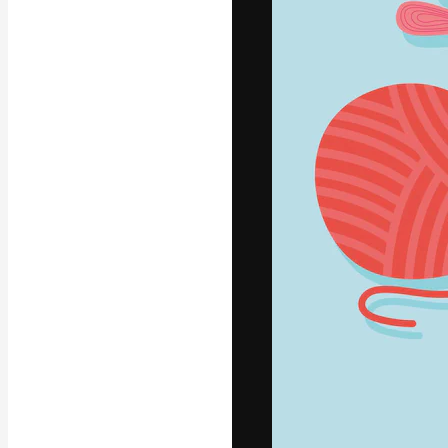
フォント
最高のクリエイ
ットフォーム。
店、スタジオを
います。
日本語
Copyright © 2010-