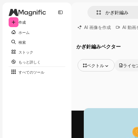
作成
AI 画像を作成
AI 動
ホーム
検索
かぎ針編みベクター
ストック
もっと詳しく
ベクトル
ライセ
すべてのツール
全ての画像
ベクトル
イラスト
写真
PSD
テンプレート
モックアップ
動画
映像素材
モーショングラフィックス
動画テンプレート
アイコン
3D モデル