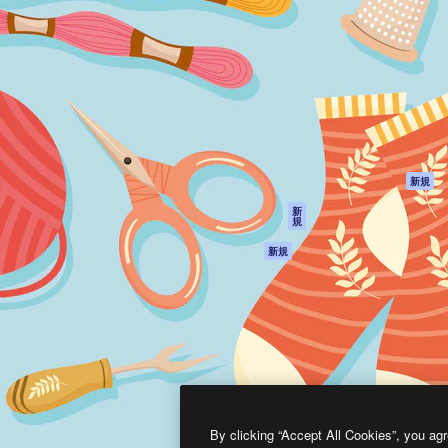
製品
はじめに
ティブ制作を導くためのプラ
Spaces
Academy
クリエイター、企業、代理
AI アシスタント
ドキュメント
含む100万人以上が利用して
AI 画像生成ツール
サポート
AI 動画生成ツール
利用規約
AI 音声合成ツール
プライバシーポリ
シー
ストックコンテン
ツ
オリジナル
新規
Claude/ChatGPT
クッキーポリシー
新
規
向けMCP
トラストセンター
エージェント
アフィリエイト
新規
API
法人向け
モバイルアプリ
すべてのMagnificツ
ール
2026
Freepik Company S.L.U.
無断複写・転載を禁じます
.
By clicking “Accept All Cookies”, you agr