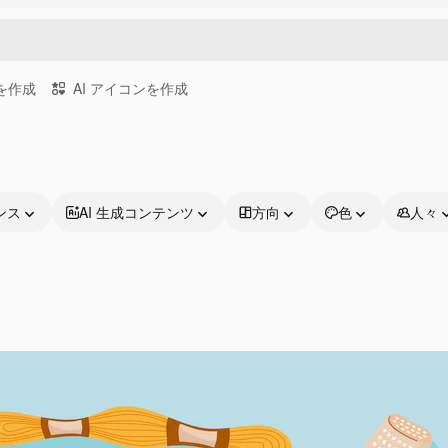
画を作成
AI アイコンを作成
ンス
AI 生成コンテンツ
方向
色
人々