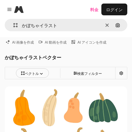
Magnific
料金
ログイン
Close menu
消去
画像で
AI 画像を作成
AI 動画を作成
AI アイコンを作成
かぼちゃイラストベクター
ベクトル
検索フィルター