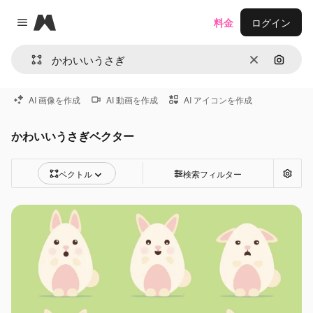
Magnific
料金
ログイン
Close menu
消去
画像で
AI 画像を作成
AI 動画を作成
AI アイコンを作成
かわいいうさぎベクター
ベクトル
検索フィルター