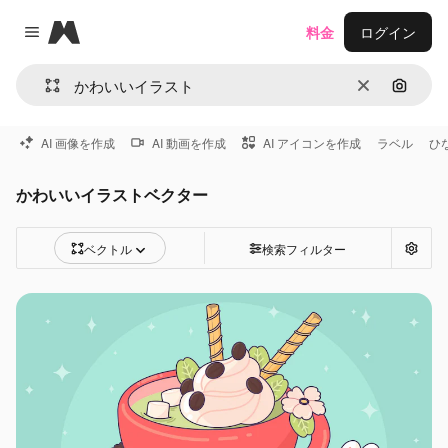
Magnific
料金
ログイン
Close menu
消去
画像で
AI 画像を作成
AI 動画を作成
AI アイコンを作成
ラベル
ひ
かわいいイラストベクター
ベクトル
検索フィルター