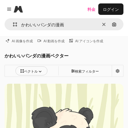
Magnific
料金
ログイン
Close menu
消去
画像で
AI 画像を作成
AI 動画を作成
AI アイコンを作成
かわいいパンダの漫画ベクター
ベクトル
検索フィルター