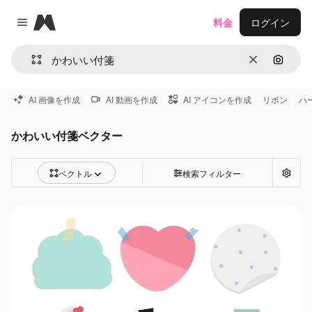
Magnific
料金
ログイン
Close menu
消去
画像で
AI 画像を作成
AI 動画を作成
AI アイコンを作成
リボン
ハ
かわいい付箋ベクター
ベクトル
検索フィルター