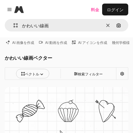
Magnific
料金
ログイン
Close menu
消去
画像で
AI 画像を作成
AI 動画を作成
AI アイコンを作成
幾何学模様
かわいい線画ベクター
ベクトル
検索フィルター