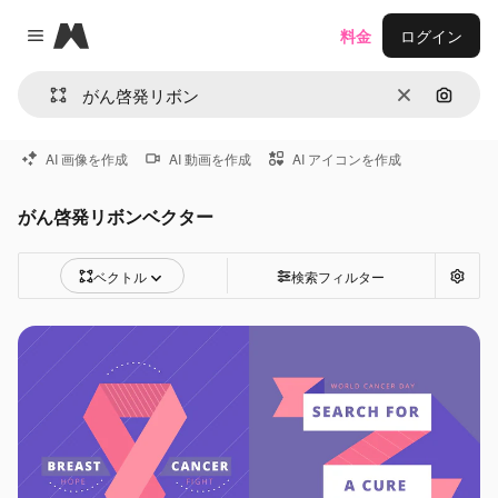
Magnific
料金
ログイン
Close menu
消去
画像で
AI 画像を作成
AI 動画を作成
AI アイコンを作成
がん啓発リボンベクター
ベクトル
検索フィルター