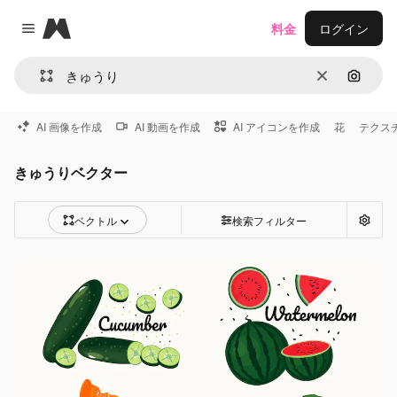
Magnific
料金
ログイン
Close menu
消去
画像で
AI 画像を作成
AI 動画を作成
AI アイコンを作成
花
テクス
きゅうりベクター
ベクトル
検索フィルター