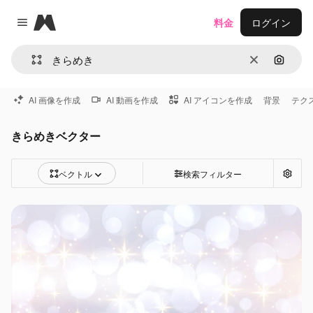
Magnific
料金
ログイン
Close menu
消去
画像で
AI 画像を作成
AI 動画を作成
AI アイコンを作成
背景
テク
きらめきベクター
ベクトル
検索フィルター