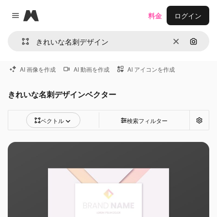
Magnific
料金
ログイン
Close menu
消去
画像で
AI 画像を作成
AI 動画を作成
AI アイコンを作成
きれいな名刺デザインベクター
ベクトル
検索フィルター