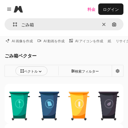
Magnific
料金
ログイン
Close menu
消去
画像で
AI 画像を作成
AI 動画を作成
AI アイコンを作成
紙
リサイ
ごみ箱ベクター
ベクトル
検索フィルター