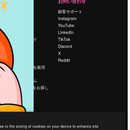
運営
お問い合わせ
料金
顧客サポート
会社概要
Instagram
Reviews
YouTube
採用情報
LinkedIn
検索トレンド
TikTok
ブログ
Discord
イベント
X
Slidesgo
Reddit
コンテンツを販売
する
プレスルーム
magnific.aiをお探し
ですか？
ee to the storing of cookies on your device to enhance site