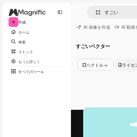
作成
AI 画像を作成
AI 動
ホーム
検索
すごいベクター
ストック
もっと詳しく
ベクトル
ライセ
すべてのツール
全ての画像
ベクトル
イラスト
写真
PSD
テンプレート
モックアップ
動画
映像素材
モーショングラフィックス
動画テンプレート
アイコン
3D モデル