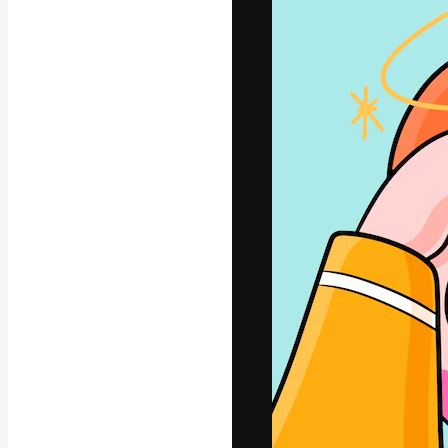
フォント
最高のクリエイ
ットフォーム。
店、スタジオを
います。
日本語
Copyright © 2010-