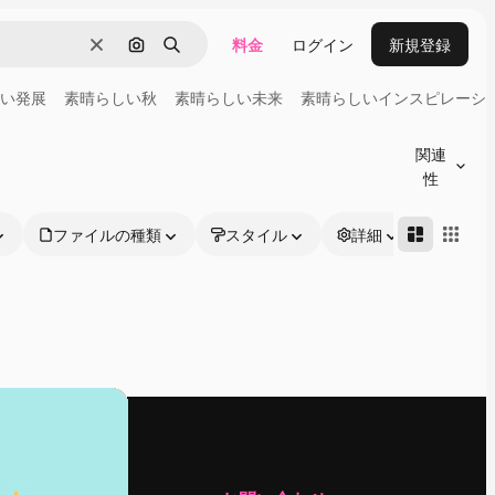
料金
ログイン
新規登録
消去
画像で検索
検索
い発展
素晴らしい秋
素晴らしい未来
素晴らしいインスピレーシ
関連
性
ファイルの種類
スタイル
詳細