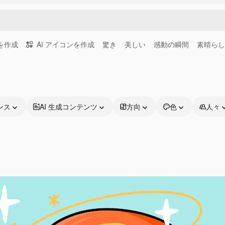
画を作成
AI アイコンを作成
驚き
美しい
感動の瞬間
素晴らし
ンス
AI 生成コンテンツ
方向
色
人々