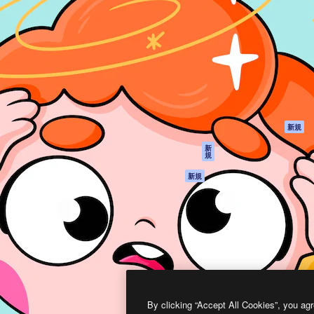
製品
はじめに
ティブ制作を導くためのプラ
Spaces
Academy
クリエイター、企業、代理
AI アシスタント
ドキュメント
含む100万人以上が利用して
AI 画像生成ツール
サポート
AI 動画生成ツール
利用規約
AI 音声合成ツール
プライバシーポリ
シー
ストックコンテン
ツ
オリジナル
新規
Claude/ChatGPT
クッキーポリシー
新
規
向けMCP
トラストセンター
エージェント
アフィリエイト
新規
API
法人向け
モバイルアプリ
すべてのMagnificツ
ール
2026
Freepik Company S.L.U.
無断複写・転載を禁じます
.
By clicking “Accept All Cookies”, you agr