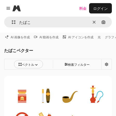
Magnific
料金
ログイン
Close menu
消去
画像で
AI 画像を作成
AI 動画を作成
AI アイコンを作成
光
グラフ
たばこベクター
ベクトル
検索フィルター