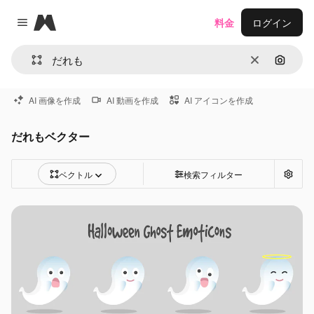
Magnific
料金
ログイン
Close menu
消去
画像で
AI 画像を作成
AI 動画を作成
AI アイコンを作成
だれもベクター
ベクトル
検索フィルター