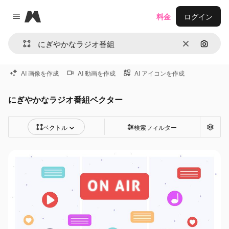
Magnific
料金
ログイン
Close menu
消去
画像で
AI 画像を作成
AI 動画を作成
AI アイコンを作成
にぎやかなラジオ番組ベクター
ベクトル
検索フィルター