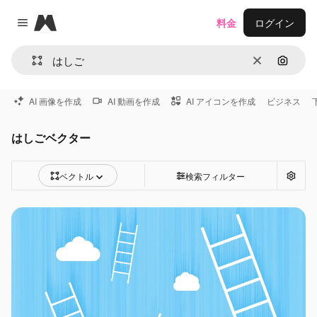
Magnific
料金
ログイン
Close menu
消去
画像で
AI 画像を作成
AI 動画を作成
AI アイコンを作成
ビジネス
はしごベクター
ベクトル
検索フィルター