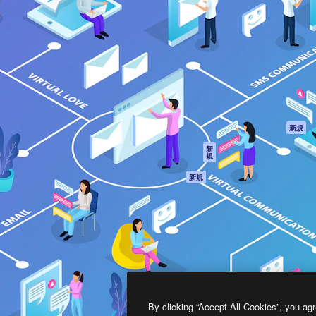
製品
はじめに
ティブ制作を導くためのプラ
Spaces
Academy
クリエイター、企業、代理
AI アシスタント
ドキュメント
含む100万人以上が利用して
AI 画像生成ツール
サポート
AI 動画生成ツール
利用規約
AI 音声合成ツール
プライバシーポリ
シー
ストックコンテン
ツ
オリジナル
新規
Claude/ChatGPT
クッキーポリシー
新
規
向けMCP
トラストセンター
エージェント
アフィリエイト
新規
API
法人向け
モバイルアプリ
すべてのMagnificツ
ール
2026
Freepik Company S.L.U.
無断複写・転載を禁じます
.
By clicking “Accept All Cookies”, you agr