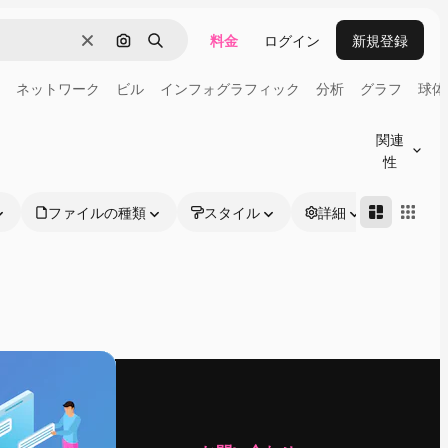
料金
ログイン
新規登録
消去
画像で検索
検索
ネットワーク
ビル
インフォグラフィック
分析
グラフ
球体
関連
性
ファイルの種類
スタイル
詳細