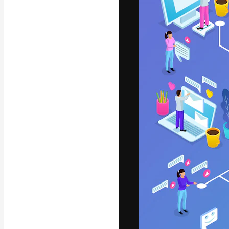
フォント
最高のクリエイ
ットフォーム。
店、スタジオを
います。
日本語
Copyright © 2010-