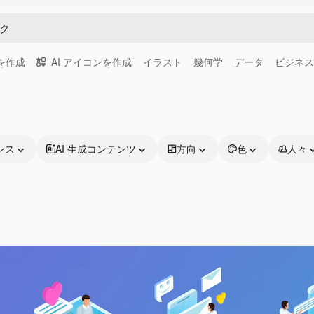
画を作成
AI アイコンを作成
イラスト
幾何学
データ
ビジネス
ンス
AI 生成コンテンツ
方向
色
人々