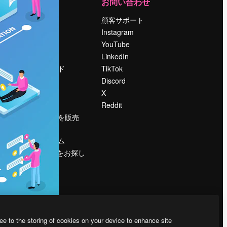
運営
お問い合わせ
料金
顧客サポート
会社概要
Instagram
Reviews
YouTube
採用情報
LinkedIn
検索トレンド
TikTok
ブログ
Discord
イベント
X
Slidesgo
Reddit
コンテンツを販売
する
プレスルーム
magnific.aiをお探し
ですか？
ee to the storing of cookies on your device to enhance site