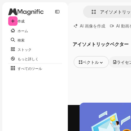
作成
AI 画像を作成
AI 動
ホーム
検索
アイソメトリックベクター
ストック
もっと詳しく
ベクトル
ライセ
すべてのツール
全ての画像
ベクトル
イラスト
写真
PSD
テンプレート
モックアップ
動画
映像素材
モーショングラフィックス
動画テンプレート
アイコン
3D モデル