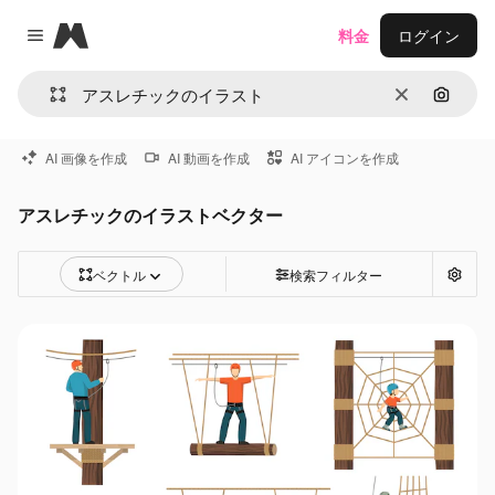
Magnific
料金
ログイン
Close menu
消去
画像で
AI 画像を作成
AI 動画を作成
AI アイコンを作成
アスレチックのイラストベクター
ベクトル
検索フィルター