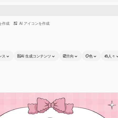
画を作成
AI アイコンを作成
ンス
AI 生成コンテンツ
方向
色
人々