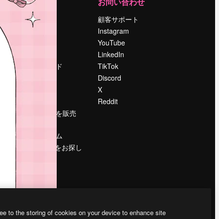
運営
お問い合わせ
料金
顧客サポート
会社概要
Instagram
Reviews
YouTube
採用情報
LinkedIn
検索トレンド
TikTok
ブログ
Discord
イベント
X
Slidesgo
Reddit
コンテンツを販売
する
プレスルーム
magnific.aiをお探し
ですか？
ee to the storing of cookies on your device to enhance site