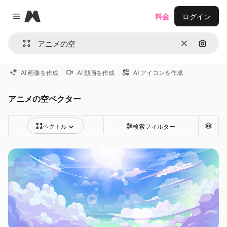
Magnific
料金
ログイン
Close menu
消去
画像で
AI 画像を作成
AI 動画を作成
AI アイコンを作成
アニメの空ベクター
ベクトル
検索フィルター