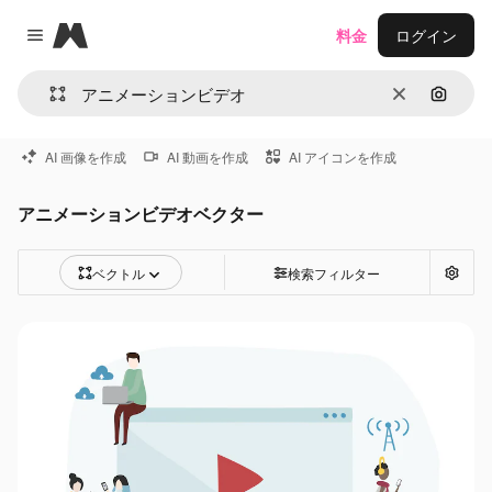
Magnific
料金
ログイン
Close menu
消去
画像で
AI 画像を作成
AI 動画を作成
AI アイコンを作成
アニメーションビデオベクター
ベクトル
検索フィルター