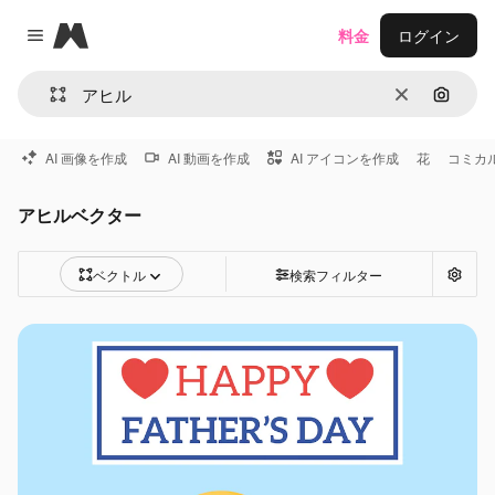
Magnific
料金
ログイン
Close menu
消去
画像で
AI 画像を作成
AI 動画を作成
AI アイコンを作成
花
コミカ
アヒルベクター
ベクトル
検索フィルター