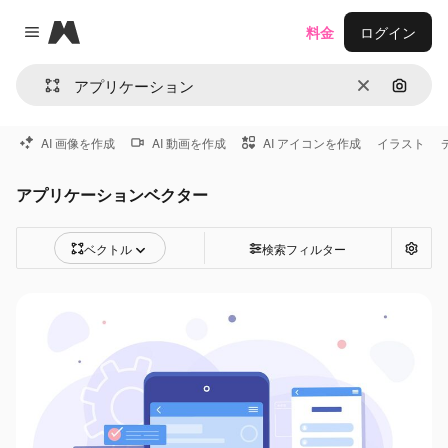
Magnific
料金
ログイン
Close menu
消去
画像で
AI 画像を作成
AI 動画を作成
AI アイコンを作成
イラスト
アプリケーションベクター
ベクトル
検索フィルター