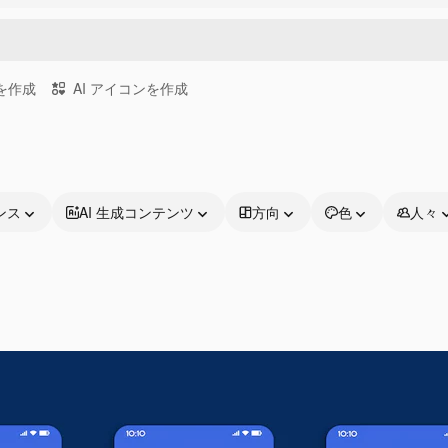
画を作成
AI アイコンを作成
ンス
AI 生成コンテンツ
方向
色
人々