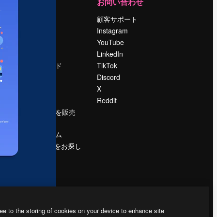
運営
お問い合わせ
料金
顧客サポート
会社概要
Instagram
Reviews
YouTube
採用情報
LinkedIn
検索トレンド
TikTok
ブログ
Discord
イベント
X
Slidesgo
Reddit
コンテンツを販売
する
プレスルーム
magnific.aiをお探し
ですか？
ee to the storing of cookies on your device to enhance site