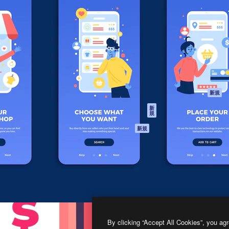
製品
はじめに
ティブ制作を導くためのプラ
Spaces
Academy
クリエイター、企業、代理
AI アシスタント
ドキュメント
含む100万人以上が利用して
AI 画像生成ツール
サポート
AI 動画生成ツール
利用規約
AI 音声合成ツール
プライバシーポリ
シー
ストックコンテン
ツ
オリジナル
新規
Claude/ChatGPT
クッキーポリシー
新
規
向けMCP
トラストセンター
エージェント
アフィリエイト
新規
API
法人向け
モバイルアプリ
すべてのMagnificツ
ール
2026
Freepik Company S.L.U.
無断複写・転載を禁じます
.
By clicking “Accept All Cookies”, you agr