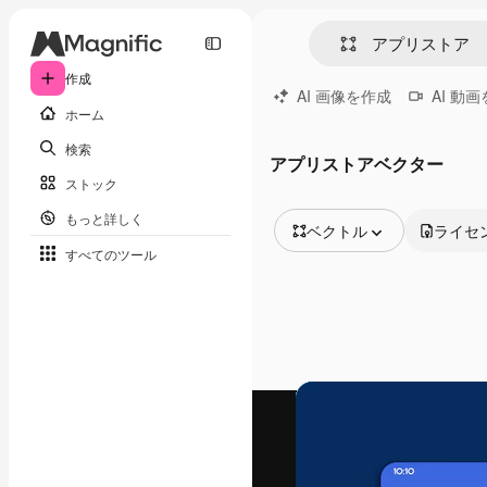
作成
AI 画像を作成
AI 動
ホーム
検索
アプリストアベクター
ストック
もっと詳しく
ベクトル
ライセ
すべてのツール
全ての画像
ベクトル
イラスト
写真
PSD
テンプレート
モックアップ
動画
映像素材
モーショングラフィックス
動画テンプレート
アイコン
3D モデル