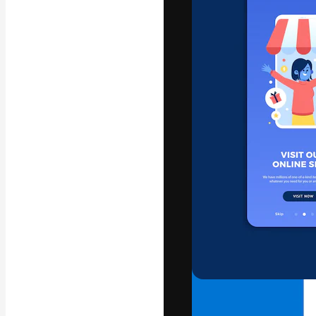
フォント
最高のクリエイ
ットフォーム。
店、スタジオを
います。
日本語
Copyright © 2010-