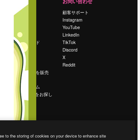
運営
お問い合わせ
料金
顧客サポート
会社概要
Instagram
Reviews
YouTube
採用情報
LinkedIn
検索トレンド
TikTok
ブログ
Discord
イベント
X
Slidesgo
Reddit
コンテンツを販売
する
プレスルーム
magnific.aiをお探し
ですか？
ee to the storing of cookies on your device to enhance site