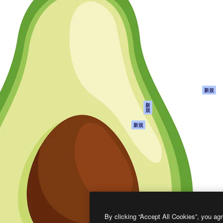
製品
はじめに
ティブ制作を導くためのプラ
Spaces
Academy
クリエイター、企業、代理
AI アシスタント
ドキュメント
含む100万人以上が利用して
AI 画像生成ツール
サポート
AI 動画生成ツール
利用規約
AI 音声合成ツール
プライバシーポリ
シー
ストックコンテン
ツ
オリジナル
新規
Claude/ChatGPT
クッキーポリシー
新
規
向けMCP
トラストセンター
エージェント
アフィリエイト
新規
API
法人向け
モバイルアプリ
すべてのMagnificツ
ール
2026
Freepik Company S.L.U.
無断複写・転載を禁じます
.
By clicking “Accept All Cookies”, you agr