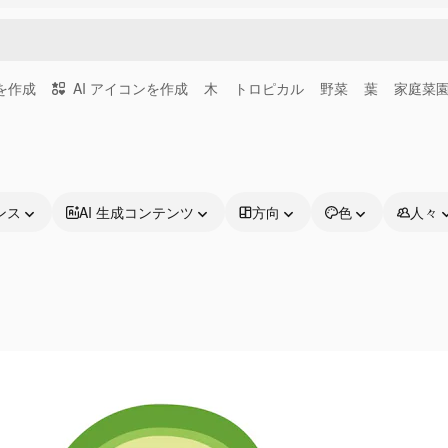
画を作成
AI アイコンを作成
木
トロピカル
野菜
葉
家庭菜
ンス
AI 生成コンテンツ
方向
色
人々