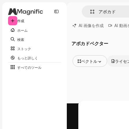
作成
AI 画像を作成
AI 動
ホーム
検索
アボカドベクター
ストック
もっと詳しく
ベクトル
ライセ
すべてのツール
全ての画像
ベクトル
イラスト
写真
PSD
テンプレート
モックアップ
動画
映像素材
モーショングラフィックス
動画テンプレート
アイコン
3D モデル