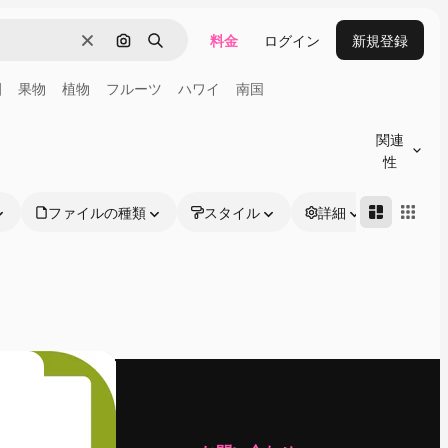
料金
ログイン
新規登録
消去
画像で検索
検索
園
果物
植物
フルーツ
ハワイ
南国
関連
性
ファイルの種類
スタイル
詳細