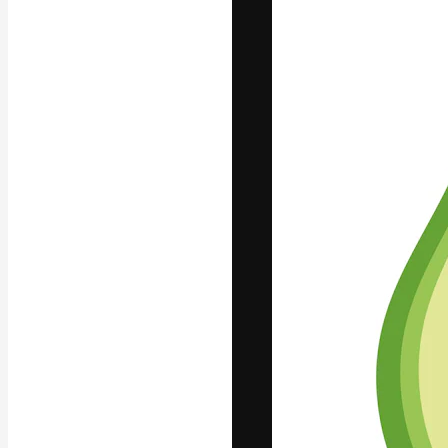
フォント
最高のクリエイ
ットフォーム。
店、スタジオを
います。
日本語
Copyright © 2010-