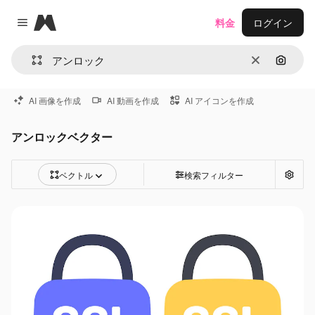
Magnific
料金
ログイン
Close menu
消去
画像で
AI 画像を作成
AI 動画を作成
AI アイコンを作成
アンロックベクター
ベクトル
検索フィルター