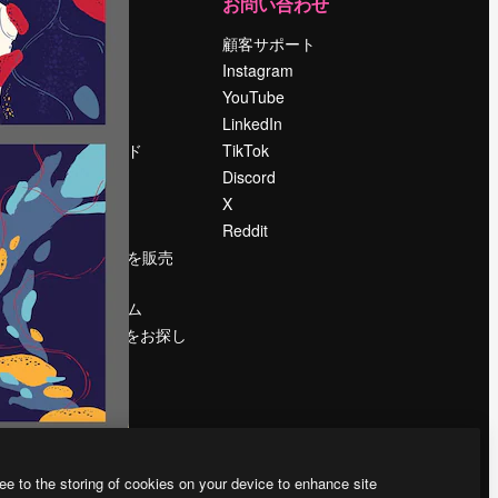
運営
お問い合わせ
料金
顧客サポート
会社概要
Instagram
Reviews
YouTube
採用情報
LinkedIn
検索トレンド
TikTok
ブログ
Discord
イベント
X
Slidesgo
Reddit
コンテンツを販売
する
プレスルーム
magnific.aiをお探し
ですか？
ee to the storing of cookies on your device to enhance site