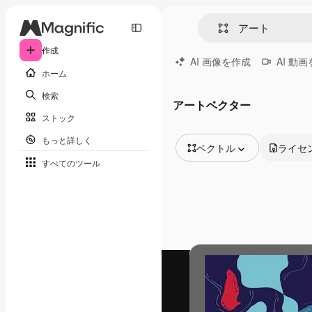
作成
AI 画像を作成
AI 動
ホーム
検索
アートベクター
ストック
もっと詳しく
ベクトル
ライセ
すべてのツール
全ての画像
ベクトル
イラスト
写真
PSD
テンプレート
モックアップ
動画
映像素材
モーショングラフィックス
動画テンプレート
アイコン
3D モデル