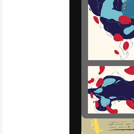
フォント
最高のクリエイ
ットフォーム。
店、スタジオを
います。
日本語
Copyright © 2010-