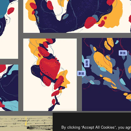
製品
はじめに
ティブ制作を導くためのプラ
Spaces
Academy
クリエイター、企業、代理
AI アシスタント
ドキュメント
含む100万人以上が利用して
AI 画像生成ツール
サポート
AI 動画生成ツール
利用規約
AI 音声合成ツール
プライバシーポリ
シー
ストックコンテン
ツ
オリジナル
新規
Claude/ChatGPT
クッキーポリシー
新
規
向けMCP
トラストセンター
エージェント
アフィリエイト
新規
API
法人向け
モバイルアプリ
すべてのMagnificツ
ール
2026
Freepik Company S.L.U.
無断複写・転載を禁じます
.
By clicking “Accept All Cookies”, you agr