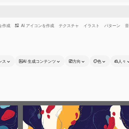
画を作成
AI アイコンを作成
テクスチャ
イラスト
パターン
音
ンス
AI 生成コンテンツ
方向
色
人々