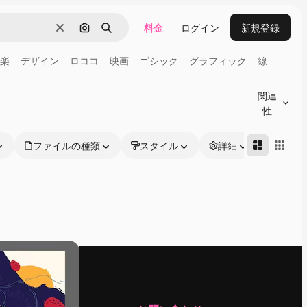
料金
ログイン
新規登録
消去
画像で検索
検索
楽
デザイン
ロココ
映画
ゴシック
グラフィック
線
関連
性
ファイルの種類
スタイル
詳細