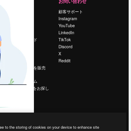
運営
お問い合わせ
料金
顧客サポート
会社概要
Instagram
Reviews
YouTube
採用情報
LinkedIn
検索トレンド
TikTok
ブログ
Discord
イベント
X
Slidesgo
Reddit
コンテンツを販売
する
プレスルーム
magnific.aiをお探し
ですか？
ee to the storing of cookies on your device to enhance site