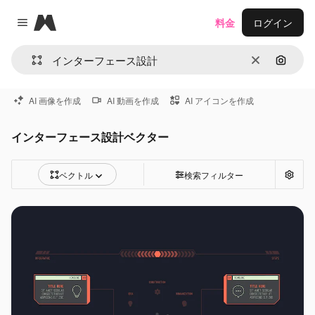
Magnific
料金
ログイン
Close menu
消去
画像で
AI 画像を作成
AI 動画を作成
AI アイコンを作成
インターフェース設計ベクター
ベクトル
検索フィルター