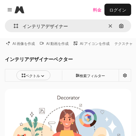
Magnific
料金
ログイン
Close menu
消去
画像で
AI 画像を作成
AI 動画を作成
AI アイコンを作成
テクスチャ
インテリアデザイナーベクター
ベクトル
検索フィルター