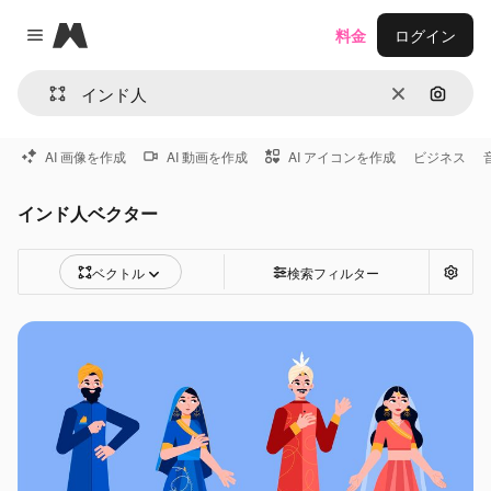
Magnific
料金
ログイン
Close menu
消去
画像で
AI 画像を作成
AI 動画を作成
AI アイコンを作成
ビジネス
インド人ベクター
ベクトル
検索フィルター