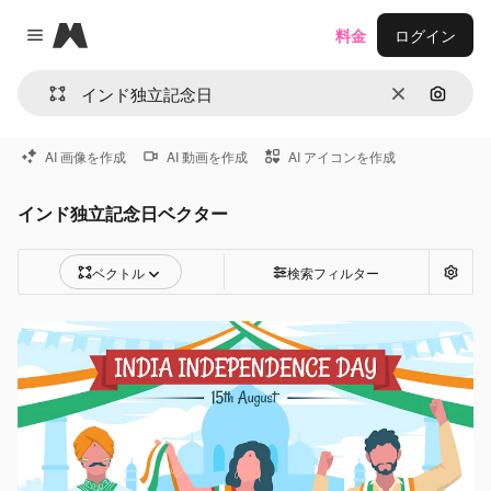
Magnific
料金
ログイン
Close menu
消去
画像で
AI 画像を作成
AI 動画を作成
AI アイコンを作成
インド独立記念日ベクター
ベクトル
検索フィルター