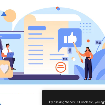
製品
はじめに
ティブ制作を導くためのプラ
Spaces
Academy
クリエイター、企業、代理
AI アシスタント
ドキュメント
含む100万人以上が利用して
AI 画像生成ツール
サポート
AI 動画生成ツール
利用規約
AI 音声合成ツール
プライバシーポリ
シー
ストックコンテン
ツ
オリジナル
新規
Claude/ChatGPT
クッキーポリシー
新
規
向けMCP
トラストセンター
エージェント
アフィリエイト
新規
API
法人向け
モバイルアプリ
すべてのMagnificツ
ール
2026
Freepik Company S.L.U.
無断複写・転載を禁じます
.
By clicking “Accept All Cookies”, you agr