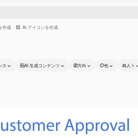
画を作成
AI アイコンを作成
ンス
AI 生成コンテンツ
方向
色
人々