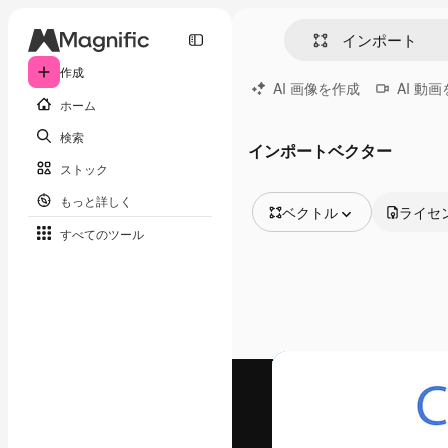
作成
AI 画像を作成
AI 動
ホーム
検索
インポートベクター
ストック
もっと詳しく
ベクトル
ライセ
すべてのツール
全ての画像
ベクトル
イラスト
写真
PSD
テンプレート
モックアップ
動画
映像素材
モーショングラフィックス
動画テンプレート
アイコン
3D モデル