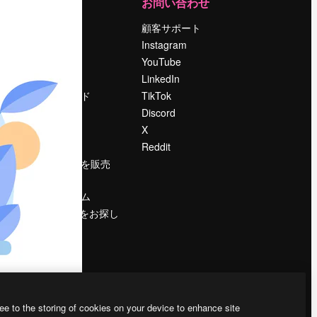
運営
お問い合わせ
料金
顧客サポート
会社概要
Instagram
Reviews
YouTube
採用情報
LinkedIn
検索トレンド
TikTok
ブログ
Discord
イベント
X
Slidesgo
Reddit
コンテンツを販売
する
プレスルーム
magnific.aiをお探し
ですか？
ee to the storing of cookies on your device to enhance site