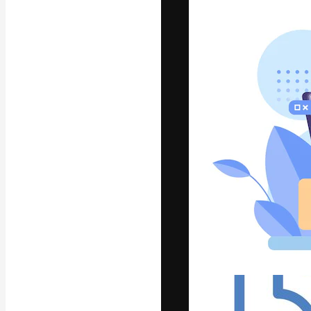
フォント
最高のクリエイ
ットフォーム。
店、スタジオを
います。
日本語
Copyright © 2010-