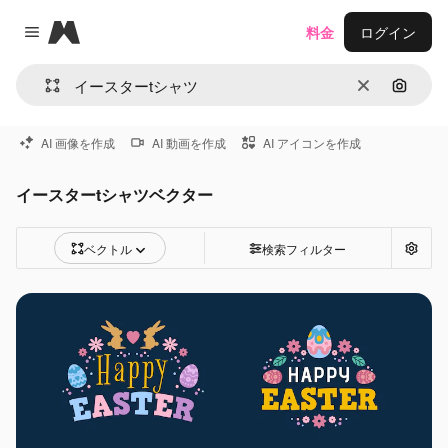
Magnific
料金
ログイン
Close menu
消去
画像で
AI 画像を作成
AI 動画を作成
AI アイコンを作成
イースターtシャツベクター
ベクトル
検索フィルター