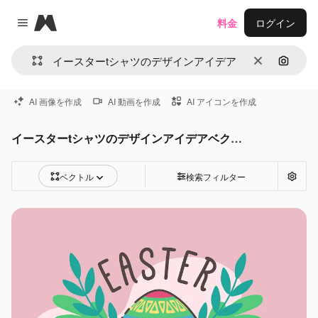
Magnific
料金
ログイン
Close menu
消去
画像で
AI 画像を作成
AI 動画を作成
AI アイコンを作成
イースターtシャツのデザインアイデアベクター
ベクトル
検索フィルター