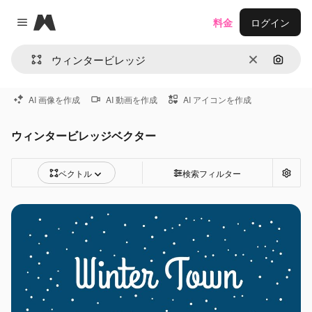
Magnific
料金
ログイン
Close menu
消去
画像で
AI 画像を作成
AI 動画を作成
AI アイコンを作成
ウィンタービレッジベクター
ベクトル
検索フィルター