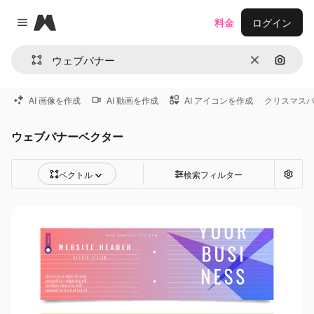
Magnific
料金
ログイン
Close menu
消去
画像で
AI 画像を作成
AI 動画を作成
AI アイコンを作成
クリスマス
ウェブバナーベクター
ベクトル
検索フィルター