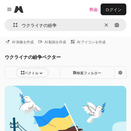
Magnific
料金
ログイン
Close menu
消去
画像で
AI 画像を作成
AI 動画を作成
AI アイコンを作成
ウクライナの紛争ベクター
ベクトル
検索フィルター