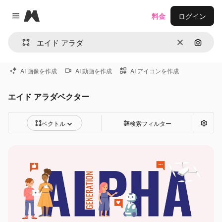
Magnific
料金
ログイン
Close menu
消去
画像で
AI 画像を作成
AI 動画を作成
AI アイコンを作成
エイド アラダベクター
ベクトル
検索フィルター