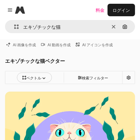
Magnific
料金
ログイン
Close menu
消去
画像で
AI 画像を作成
AI 動画を作成
AI アイコンを作成
エキゾチックな猫ベクター
ベクトル
検索フィルター