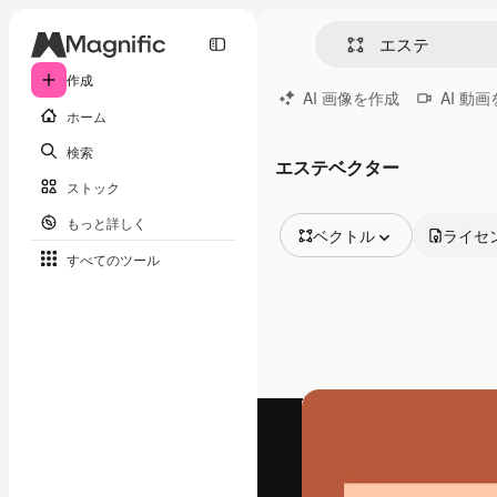
作成
AI 画像を作成
AI 動
ホーム
検索
エステベクター
ストック
もっと詳しく
ベクトル
ライセ
すべてのツール
全ての画像
ベクトル
イラスト
写真
PSD
テンプレート
モックアップ
動画
映像素材
モーショングラフィックス
動画テンプレート
アイコン
3D モデル