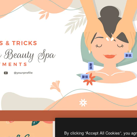
製品
はじめに
ティブ制作を導くためのプラ
Spaces
Academy
クリエイター、企業、代理
AI アシスタント
ドキュメント
含む100万人以上が利用して
AI 画像生成ツール
サポート
AI 動画生成ツール
利用規約
AI 音声合成ツール
プライバシーポリ
シー
ストックコンテン
ツ
オリジナル
新規
Claude/ChatGPT
クッキーポリシー
新
規
向けMCP
トラストセンター
エージェント
アフィリエイト
新規
API
法人向け
モバイルアプリ
すべてのMagnificツ
ール
2026
Freepik Company S.L.U.
無断複写・転載を禁じます
.
By clicking “Accept All Cookies”, you agr