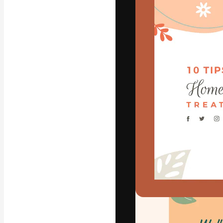
フォント
最高のクリエイ
ットフォーム。
店、スタジオを
います。
日本語
Copyright © 2010-