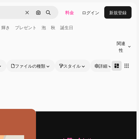
料金
ログイン
新規登録
消去
画像で検索
検索
輝き
プレゼント
泡
秋
誕生日
関連
性
ファイルの種類
スタイル
詳細