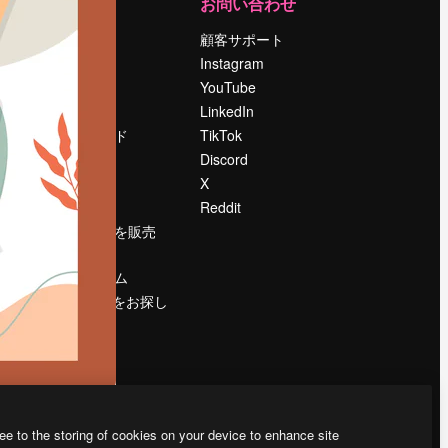
運営
お問い合わせ
料金
顧客サポート
会社概要
Instagram
Reviews
YouTube
採用情報
LinkedIn
検索トレンド
TikTok
ブログ
Discord
イベント
X
Slidesgo
Reddit
コンテンツを販売
する
プレスルーム
magnific.aiをお探し
ですか？
ee to the storing of cookies on your device to enhance site