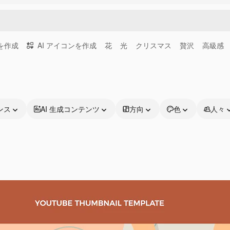
画を作成
AI アイコンを作成
花
光
クリスマス
贅沢
高級感
ンス
AI 生成コンテンツ
方向
色
人々