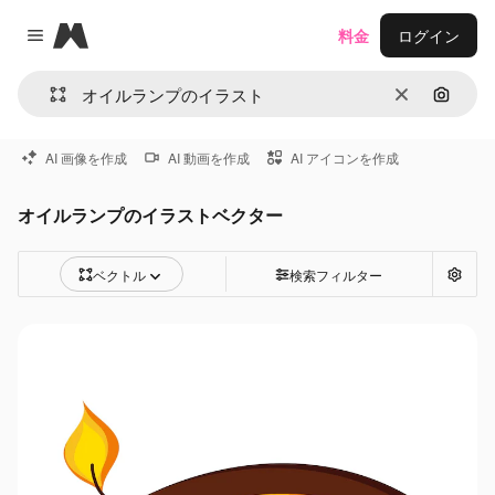
Magnific
料金
ログイン
Close menu
消去
画像で
AI 画像を作成
AI 動画を作成
AI アイコンを作成
オイルランプのイラストベクター
ベクトル
検索フィルター