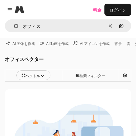
Magnific
料金
ログイン
Close menu
消去
画像で
AI 画像を作成
AI 動画を作成
AI アイコンを作成
背景
雲
オフィスベクター
ベクトル
検索フィルター