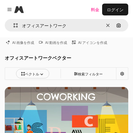
Magnific
料金
ログイン
Close menu
消去
画像で
AI 画像を作成
AI 動画を作成
AI アイコンを作成
オフィスアートワークベクター
ベクトル
検索フィルター