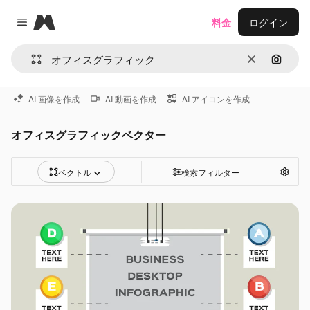
Magnific
料金
ログイン
Close menu
消去
画像で
AI 画像を作成
AI 動画を作成
AI アイコンを作成
オフィスグラフィックベクター
ベクトル
検索フィルター