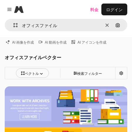
Magnific
料金
ログイン
Close menu
消去
画像で
AI 画像を作成
AI 動画を作成
AI アイコンを作成
オフィスファイルベクター
ベクトル
検索フィルター