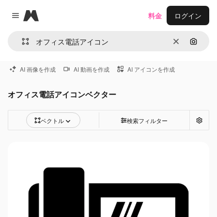
Magnific
料金
ログイン
Close menu
消去
画像で
AI 画像を作成
AI 動画を作成
AI アイコンを作成
オフィス電話アイコンベクター
ベクトル
検索フィルター